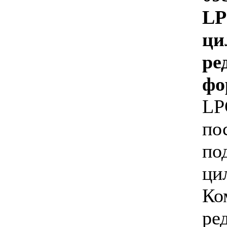
L
ци
ре
фо
L
по
по
ци
Ко
ре