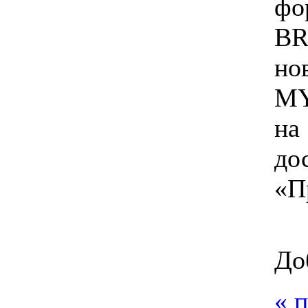
фо
BR
но
MY
на
до
«П
До
« 