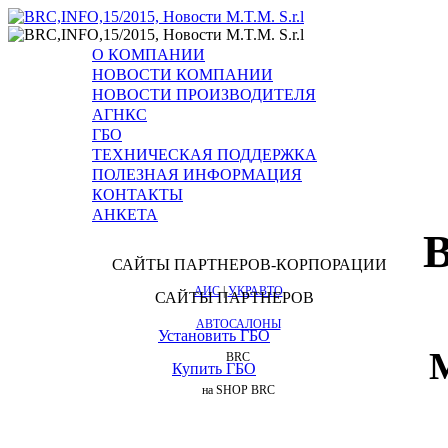
О КОМПАНИИ
НОВОСТИ КОМПАНИИ
НОВОСТИ ПРОИЗВОДИТЕЛЯ
АГНКС
ГБО
НОВОСТИ 
ТЕХНИЧЕСКАЯ ПОДДЕРЖКА
ПОЛЕЗНАЯ ИНФОРМАЦИЯ
КОНТАКТЫ
АНКЕТА
B
САЙТЫ ПАРТНЕРОВ-КОРПОРАЦИИ
АИС
|
УКРАВТО
САЙТЫ ПАРТНЕРОВ
АВТОСАЛОНЫ
Установить ГБО
BRC
Купить ГБО
на SHOP BRC