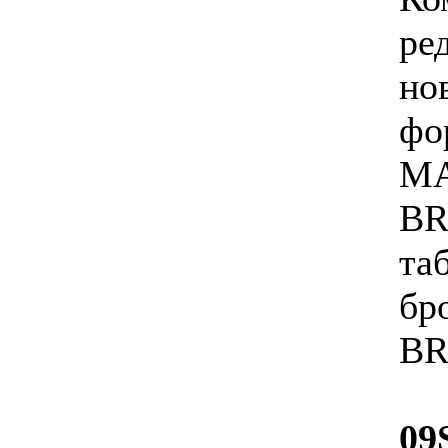
ре
но
фо
MA
BR
та
бр
BR
09