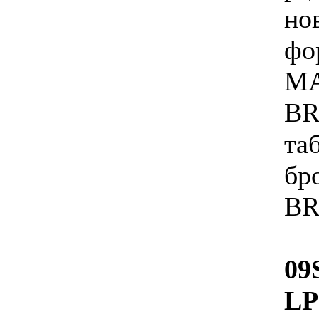
но
фо
MA
BR
та
бр
BR
09
L