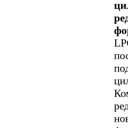
ци
ре
фо
L
по
по
ци
Ко
ре
но