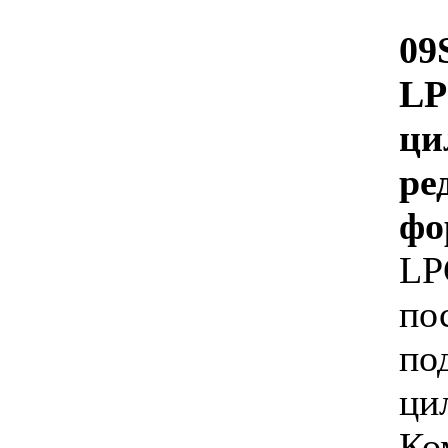
09
L
ци
ре
фо
L
по
по
ци
Ко