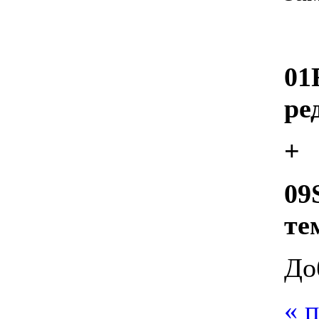
0
ре
+
09
те
До
« 