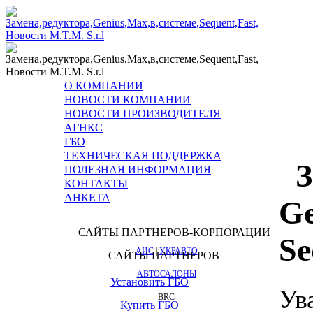
О КОМПАНИИ
НОВОСТИ КОМПАНИИ
НОВОСТИ 
НОВОСТИ ПРОИЗВОДИТЕЛЯ
АГНКС
ГБО
ТЕХНИЧЕСКАЯ ПОДДЕРЖКА
ПОЛЕЗНАЯ ИНФОРМАЦИЯ
КОНТАКТЫ
АНКЕТА
G
САЙТЫ ПАРТНЕРОВ-КОРПОРАЦИИ
Se
АИС
|
УКРАВТО
САЙТЫ ПАРТНЕРОВ
АВТОСАЛОНЫ
Установить ГБО
Ув
BRC
Купить ГБО