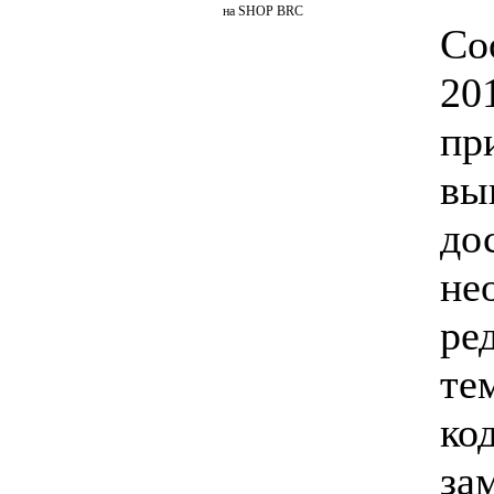
на SHOP BRC
Со
2
пр
в
д
не
ре
те
ко
за